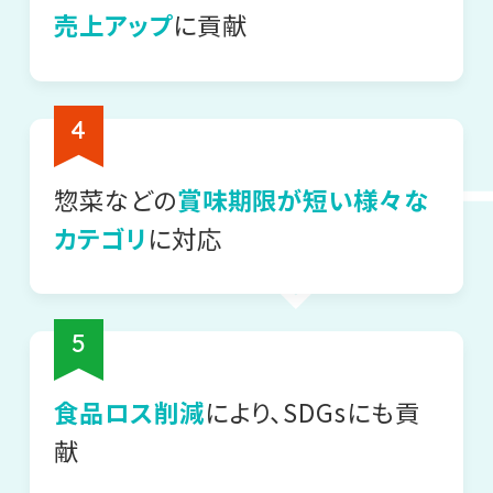
売上アップ
に貢献
惣菜などの
賞味期限が短い様々な
カテゴリ
に対応
食品ロス削減
により、SDGsにも貢
献